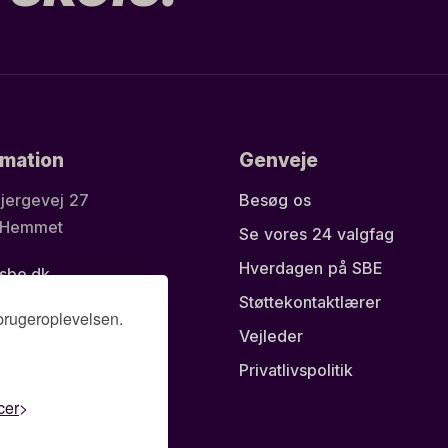
rmation
Genveje
jergevej 27
Besøg os
 Hemmet
Se vores 24 valgfag
Hverdagen på SBE
sbe.dk
5 28 00 16
Støttekontaktlærer
brugeroplevelsen.
Vejleder
Privatlivspolitik
cer