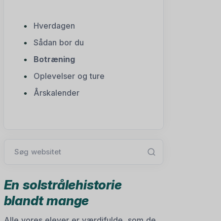
Hverdagen
Sådan bor du
Botræning
Oplevelser og ture
Årskalender
Søg websitet
En solstrålehistorie
blandt mange
Alle vores elever er værdifulde, som de