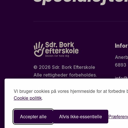
Info
Anerb
6893
© 2026 Sdr. Bork Efterskole
Alle rettigheder forbeholdes.
info@
+45 7
Vi bruger cookies på vores hjemmeside for at forbedre 
Cookie politik
.
Accepter alle
Afvis ikke-essentielle
Præferen