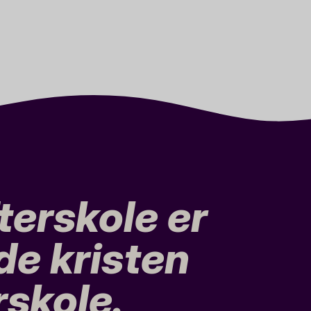
terskole er
de kristen
rskole.