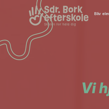
Bliv ele
Vi h