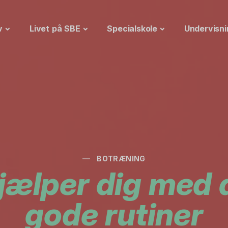
v
Livet på SBE
Specialskole
Undervisni
BOTRÆNING
jælper dig med 
gode rutiner